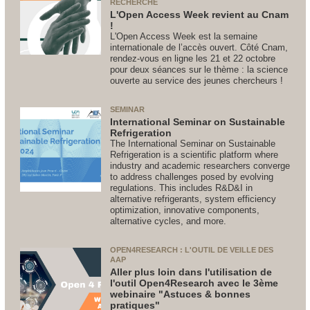
RECHERCHE
L'Open Access Week revient au Cnam
!
L'Open Access Week est la semaine
internationale de l’accès ouvert. Côté Cnam,
rendez-vous en ligne les 21 et 22 octobre
pour deux séances sur le thème : la science
ouverte au service des jeunes chercheurs !
SEMINAR
International Seminar on Sustainable
Refrigeration
The International Seminar on Sustainable
Refrigeration is a scientific platform where
industry and academic researchers converge
to address challenges posed by evolving
regulations. This includes R&D&I in
alternative refrigerants, system efficiency
optimization, innovative components,
alternative cycles, and more.
OPEN4RESEARCH : L'OUTIL DE VEILLE DES
AAP
Aller plus loin dans l'utilisation de
l'outil Open4Research avec le 3ème
webinaire "Astuces & bonnes
pratiques"