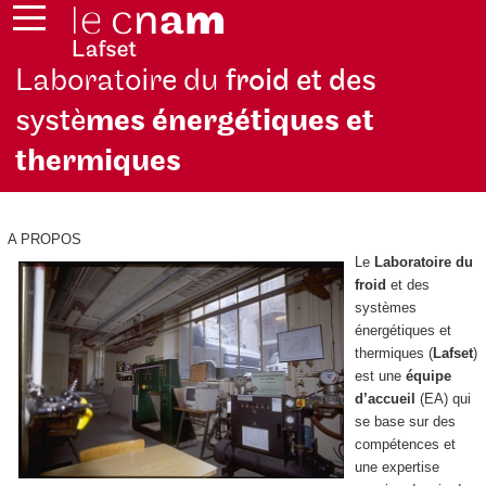
Laboratoire du
froid et des
systè
mes énergétiques et
thermiques
A PROPOS
Le
Laboratoire du
froid
et des
systèmes
énergétiques et
thermiques (
Lafset
)
est une
équipe
d’accueil
(EA) qui
se base sur des
compétences et
une expertise