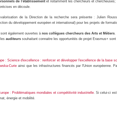
ersonnels de l'établissement
et notamment les chercheurs et chercheuses; qu'
 précises en découle.
 valorisation de la Direction de la recherche sera présente : Julien Rou
rection du développement européen et international) pour les projets de form
s sont également ouvertes à
nos collègues chercheurs des Arts et Métiers
.
t les
auditeurs
souhaitant connaitre les opportunités de projet Erasmus+ sont
rope : Science d'excellence : renforcer et développer l'excellence de la base s
owska-Curie
ainsi que les infrastructures financés par l'Union européenne. 
Europe : Problématiques mondiales et compétitivité industrielle
. Si celui-ci e
mat, énergie et mobilité.