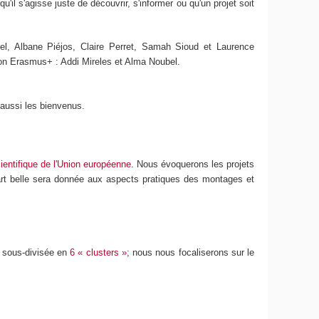
il s'agisse juste de découvrir, s'informer ou qu'un projet soit
ssel, Albane Piéjos, Claire Perret, Samah Sioud et Laurence
ation Erasmus+ : Addi Mireles et Alma Noubel.
 aussi les bienvenus.
cientifique de l'Union européenne
. Nous évoquerons les projets
Part belle sera donnée aux aspects pratiques des montages et
st sous-divisée en
6 « clusters »
; nous nous focaliserons sur le