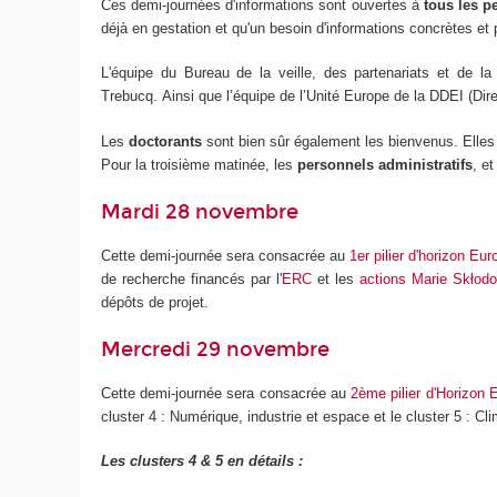
Ces demi-journées d'informations sont ouvertes à
tous les p
déjà en gestation et qu'un besoin d'informations concrètes et
L'équipe du Bureau de la veille, des partenariats et de la
Trebucq. Ainsi que l’équipe de l’Unité Europe de la DDEI (Di
Les
doctorants
sont bien sûr également les bienvenus. Elle
Pour la troisième matinée, les
personnels administratifs
, e
Mardi 28 novembre
Cette demi-journée sera consacrée au
1er pilier d'horizon Eu
de recherche financés par l'
ERC
et les
actions Marie Skłod
dépôts de projet.
Mercredi 29 novembre
Cette demi-journée sera consacrée au
2ème pilier d'Horizon 
cluster 4 : Numérique, industrie et espace et le cluster 5 : Cli
Les clusters 4 & 5 en détails :